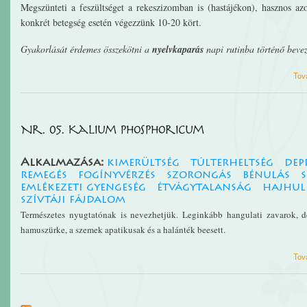
Megszünteti a feszültséget a rekeszizomban is (hastájékon), hasznos a
konkrét betegség esetén végezzünk 10-20 kört.
Gyakorlását érdemes összekötni a
nyelvkaparás
napi rutinba történő bevez
Tov
Nr. 05. Kalium phosphoricum
Alkalmazása:
kimerültség
túlterheltség
dep
remegés
fogínyvérzés
szorongás
bénulás
s
emlékezeti gyengeség
étvágytalanság
hajhul
szívtáji fájdalom
Természetes nyugtatónak i
s nevezhetjük. Leginkább hangulati zavarok, de
hamuszürke, a szemek apatikusak és a halánték beesett.
Tov