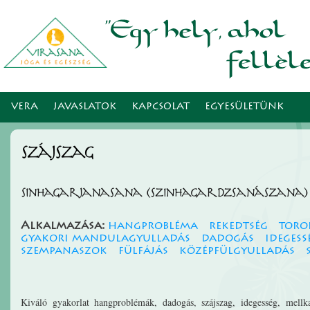
Ugr
tar
VERA
JAVASLATOK
KAPCSOLAT
EGYESÜLETÜNK
szájszag
Sinhagarjanasana (Szinhagardzsanászana)
Alkalmazása:
hangprobléma
rekedtség
toro
gyakori mandulagyulladás
dadogás
idegess
szempanaszok
fülfájás
középfülgyulladás
Kiváló gyakorlat hangproblémák, dadogás, szájszag, idegesség, mellkas