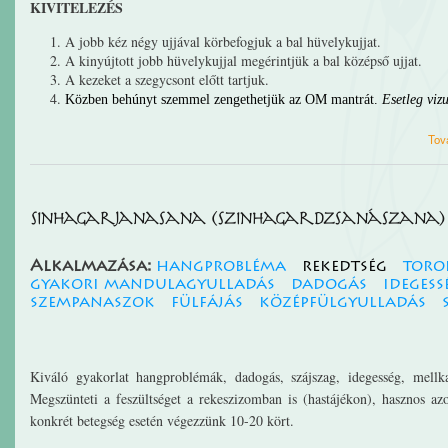
KIVITELEZÉS
A jobb kéz négy ujjával körbefogjuk a bal hüvelykujjat.
A kinyújtott jobb hüvelykujjal megérintjük a bal középső ujjat.
A kezeket a szegycsont előtt tartjuk.
Közben behúnyt szemmel zengethetjük az OM mantrát.
Esetleg viz
Tov
Sinhagarjanasana (Szinhagardzsanászana)
Alkalmazása:
hangprobléma
rekedtség
toro
gyakori mandulagyulladás
dadogás
idegess
szempanaszok
fülfájás
középfülgyulladás
Kiváló gyakorlat hangproblémák, dadogás, szájszag, idegesség, mellkas
Megszünteti a feszültséget a rekeszizomban is (hastájékon), hasznos a
konkrét betegség esetén végezzünk 10-20 kört.