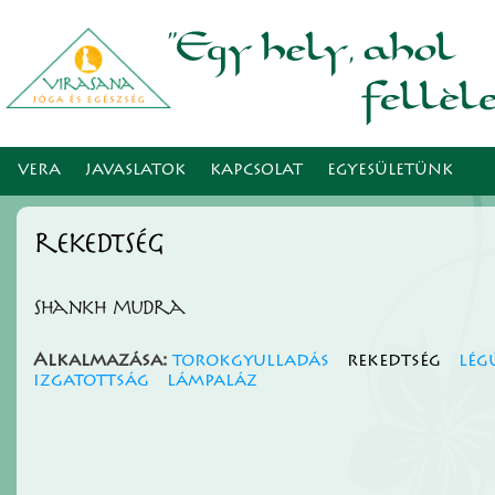
Ugr
tar
VERA
JAVASLATOK
KAPCSOLAT
EGYESÜLETÜNK
rekedtség
Shankh mudra
Alkalmazása:
torokgyulladás
rekedtség
lég
izgatottság
lámpaláz