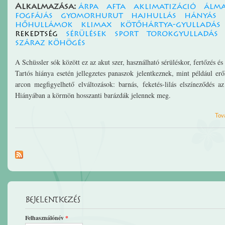
Alkalmazása:
árpa
afta
aklimatizáció
álma
fogfájás
gyomorhurut
hajhullás
hányás
hőhullámok
klimax
kötőhártya-gyulladás
rekedtség
sérülések
sport
torokgyulladás
száraz köhögés
A Schüssler sók között ez az akut szer, használható sérüléskor, fertőzés és
Tartós hiánya esetén jellegzetes panaszok jelentkeznek, mint például erő
arcon megfigyelhető elváltozások: barnás, feketés-lilás elszíneződés 
Hiányában a körmön hosszanti barázdák jelennek meg.
Tov
Bejelentkezés
Felhasználónév
*