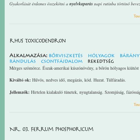
Gyakorlását érdemes összekötni a
nyelvkaparás
napi rutinba történő bevez
Tov
rhus toxicodendron
Alkalmazása:
bőrviszketés
hólyagok
bárány
rándulás
csontfájdalom
rekedtség
Mérges szömörce. Észak-amerikai kúszónövény, a bőrön hólyagos kiütést
Kiváltó ok:
Hűvös, nedves idő, megázás, köd. Huzat. Túlfáradás.
Jellemzők:
Hirtelen kialakuló tünetek, nyugtalanság. Szomjúság, fázóssá
Tov
Nr. 03. Ferrum phosphoricum