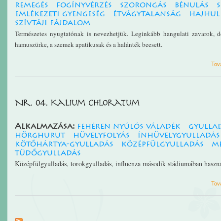
remegés
fogínyvérzés
szorongás
bénulás
s
emlékezeti gyengeség
étvágytalanság
hajhul
szívtáji fájdalom
Természetes nyugtatónak i
s nevezhetjük. Leginkább hangulati zavarok, de
hamuszürke, a szemek apatikusak és a halánték beesett.
Tov
Nr. 04. Kalium chloratum
Alkalmazása:
fehéren nyúlós váladék
gyulla
hörghurut
hüvelyfolyás
ínhüvelygyulladás
kötőhártya-gyulladás
középfülgyulladás
m
tüdőgyulladás
Középfülgyulladás, torokgyulladás, influenza második stádiumában haszná
Tov