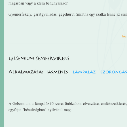
magasban vagy a szem behúnyásakor.
Gyomorfekély, garatgyulladás, gégehurut (mintha egy szálka lenne az érin
Tov
Gelsemium Sempervirens
Alkalmazása:
hasmenés
lámpaláz
szorongá
A Gelsemium a lámpaláz fő szere: önbizalom elvesztése, emlékezetkiesés
egyfajta "bénultságban" nyilvánul meg.