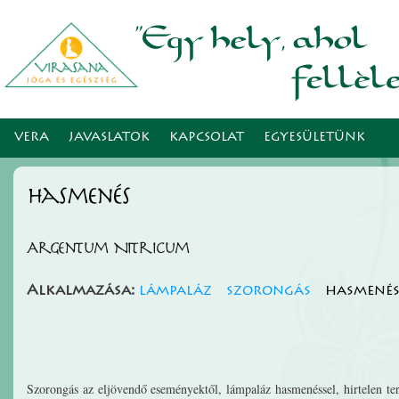
Ugr
tar
VERA
JAVASLATOK
KAPCSOLAT
EGYESÜLETÜNK
hasmenés
Argentum Nitricum
Alkalmazása:
lámpaláz
szorongás
hasmené
Szorongás az eljövendő eseményektől, lámpaláz hasmenéssel, hirtelen te