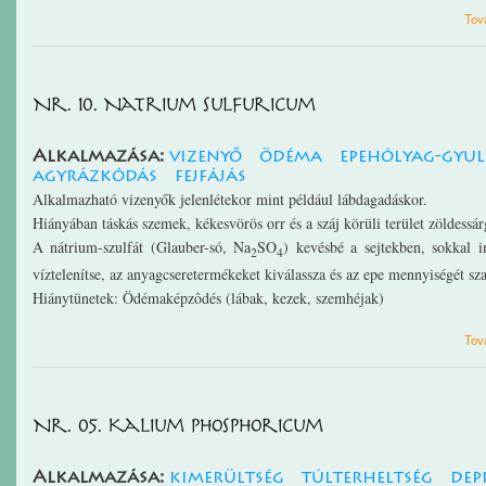
Tov
Nr. 10. Natrium sulfuricum
Alkalmazása:
vizenyő
ödéma
epehólyag-gyul
agyrázkódás
fejfájás
Alkalmazható vizenyők jelenlétekor mint például lábdagadáskor.
Hiányában táskás szemek, kékesvörös orr és a száj körüli terület zöldessár
A nátrium-szulfát (Glauber-só, Na
SO
) kevésbé a sejtekben, sokkal i
2
4
víztelenítse, az anyagcseretermékeket kiválassza és az epe mennyiségét sz
Hiánytünetek: Ödémaképzôdés (lábak, kezek, szemhéjak)
Tov
Nr. 05. Kalium phosphoricum
Alkalmazása:
kimerültség
túlterheltség
dep