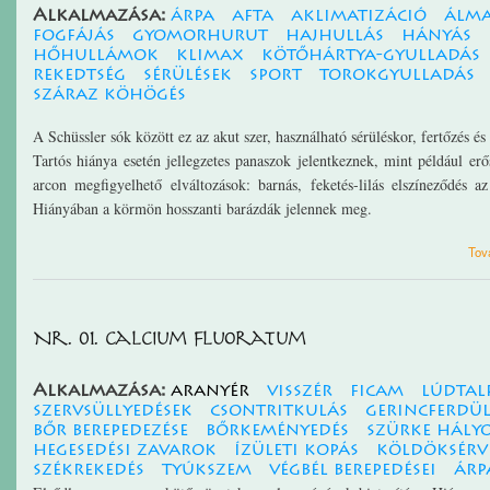
Alkalmazása:
árpa
afta
aklimatizáció
álma
fogfájás
gyomorhurut
hajhullás
hányás
hőhullámok
klimax
kötőhártya-gyulladás
rekedtség
sérülések
sport
torokgyulladás
száraz köhögés
A Schüssler sók között ez az akut szer, használható sérüléskor, fertőzés és
Tartós hiánya esetén jellegzetes panaszok jelentkeznek, mint például erő
arcon megfigyelhető elváltozások: barnás, feketés-lilás elszíneződés 
Hiányában a körmön hosszanti barázdák jelennek meg.
Tov
Nr. 01. Calcium fluoratum
Alkalmazása:
aranyér
visszér
ficam
lúdtal
szervsüllyedések
csontritkulás
gerincferdül
bőr berepedezése
bőrkeményedés
szürke hály
hegesedési zavarok
ízületi kopás
köldöksérv
székrekedés
tyúkszem
végbél berepedései
árp