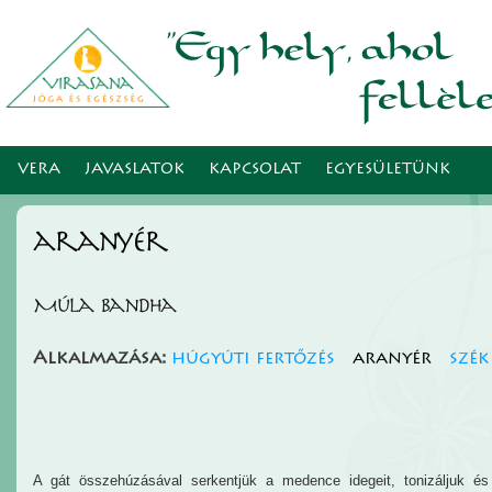
Ugr
tar
VERA
JAVASLATOK
KAPCSOLAT
EGYESÜLETÜNK
aranyér
Múla bandha
Alkalmazása:
húgyúti fertőzés
aranyér
szék
A gát összehúzásával serkentjük a medence idegeit, tonizáljuk é