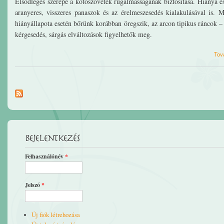
Elsődleges szerepe a kötőszövetek rugalmasságának biztosítása. Hiánya e
aranyeres, visszeres panaszok és az érelmeszesedés kialakulásával is.
hiányállapota esetén bőrünk korábban öregszik, az arcon tipikus ráncok –
kérgesedés, sárgás elváltozások figyelhetők meg.
Tov
Bejelentkezés
Felhasználónév
*
Jelszó
*
Új fiók létrehozása