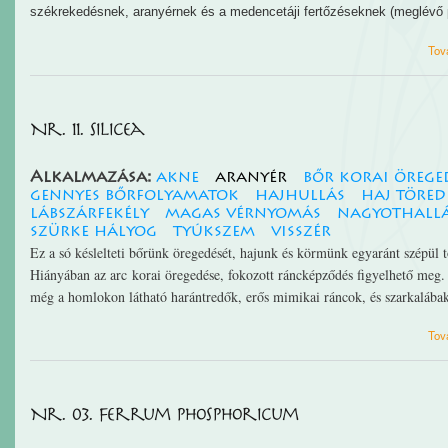
székrekedésnek, aranyérnek és a medencetáji fertőzéseknek (meglévő p
Tov
Nr. 11. Silicea
Alkalmazása:
akne
aranyér
bőr korai örege
gennyes bőrfolyamatok
hajhullás
haj töred
lábszárfekély
magas vérnyomás
nagyothall
szürke hályog
tyúkszem
visszér
Ez a só késlelteti bőrünk öregedését, hajunk és körmünk egyaránt szépül 
Hiányában az arc korai öregedése, fokozott ráncképződés figyelhető meg.
még a homlokon látható harántredők, erős mimikai ráncok, és szarkalábak. 
Tov
Nr. 03. Ferrum phosphoricum