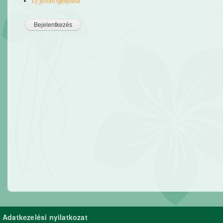
Új jelszó igénylése
Adatkezelési nyilatkozat