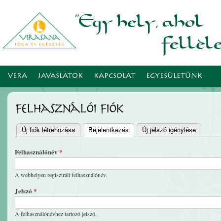
Ugr
tar
VERA
JAVASLATOK
KAPCSOLAT
EGYESÜLETÜNK
Felhasználói fiók
Új fiók létrehozása
Bejelentkezés
(aktív fül)
Új jelszó igénylése
Elsődleges fülek
Felhasználónév
*
A webhelyen regisztrált felhasználónév.
Jelszó
*
A felhasználónévhez tartozó jelszó.