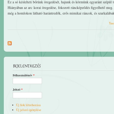
Ez a só késlelteti bőrünk öregedését, hajunk és körmünk egyaránt szépül 
Hiányában az arc korai öregedése, fokozott ráncképződés figyelhető meg.
még a homlokon látható harántredők, erős mimikai ráncok, és szarkalábak. 
Tov
Bejelentkezés
Felhasználónév
*
Jelszó
*
Új fiók létrehozása
Új jelszó igénylése