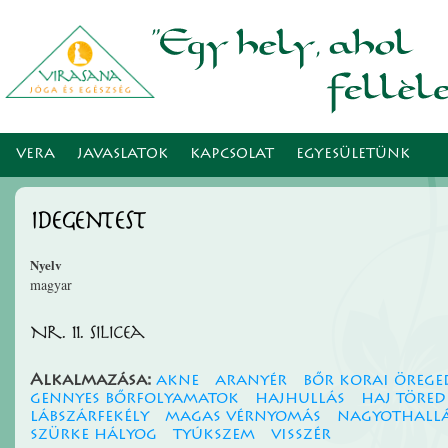
Ugr
tar
VERA
JAVASLATOK
KAPCSOLAT
EGYESÜLETÜNK
idegentest
Nyelv
magyar
Nr. 11. Silicea
Alkalmazása:
akne
aranyér
bőr korai örege
gennyes bőrfolyamatok
hajhullás
haj töred
lábszárfekély
magas vérnyomás
nagyothall
szürke hályog
tyúkszem
visszér