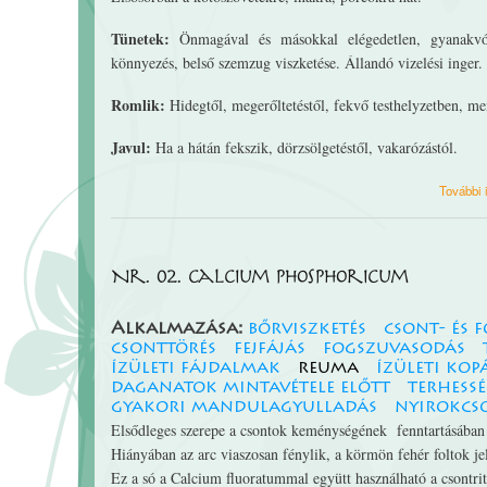
Tünetek:
Önmagával és másokkal elégedetlen, gyanakvó b
könnyezés, belső szemzug viszketése. Állandó vizelési inger.
Romlik:
Hidegtől, megerőltetéstől, fekvő testhelyzetben, men
Javul:
Ha a hátán fekszik, dörzsölgetéstől, vakarózástól.
További 
Nr. 02. Calcium phosphoricum
Alkalmazása:
bőrviszketés
csont- és 
csonttörés
fejfájás
fogszuvasodás
ízületi fájdalmak
reuma
ízületi kop
daganatok mintavétele előtt
terhess
gyakori mandulagyulladás
nyirokc
Elsődleges szerepe a csontok keménységének fenntartásában
Hiányában az arc viaszosan fénylik, a körmön fehér foltok je
Ez a só a Calcium fluoratummal együtt használható a csontrit