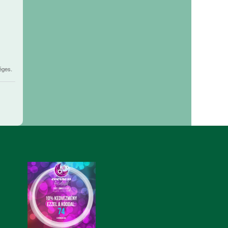
éges.