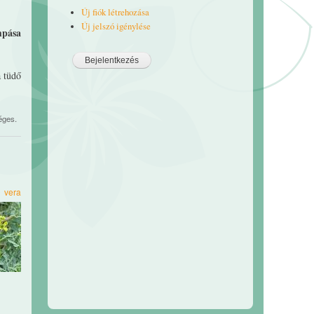
Új fiók létrehozása
Új jelszó igénylése
pása
a tüdő
éges.
0
vera