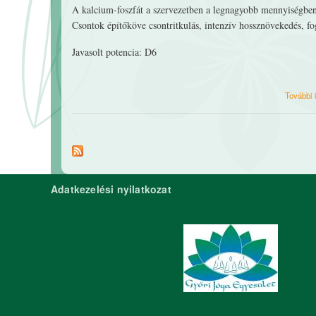
A kalcium-foszfát a szervezetben a legnagyobb mennyiségben
Csontok építőköve csontritkulás, intenzív hossznövekedés, fog
Javasolt potencia: D6
További 
Adatkezelési nyilatkozat