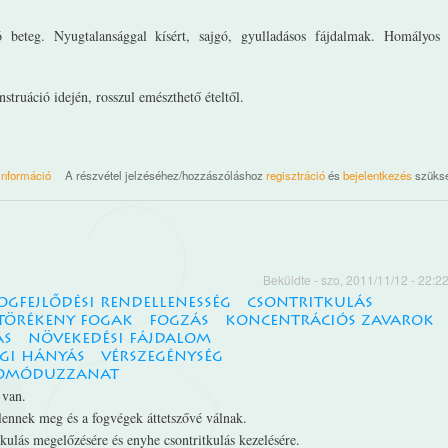
eteg. Nyugtalansággal kísért, sajgó, gyulladásos fájdalmak. Homályos l
struáció idején, rosszul emészthető ételtől.
ruta graveolens tartalommal kapcsolatosan
információ
A részvétel jelzéséhez/hozzászóláshoz
regisztráció
és
bejelentkezés
szüks
Beküldte
- szo, 2011/11/12 - 22:2
fogfejlődési rendellenesség
csontritkulás
törékeny fogak
fogzás
koncentrációs zavarok
ás
növekedési fájdalom
égi hányás
vérszegénység
somóduzzanat
 van.
lennek meg és a fogvégek áttetszővé válnak.
kulás megelőzésére és enyhe csontritkulás kezelésére.