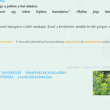
ság
gy a jobbot a bal oldalra:
 mert egy tehén fejéhez hasonlatos." (Hatha jóga lám
k ezzel támogatva a tüdő munkáját. Ezzel a kivitelezési móddal kiváló gyógyír 
Gomukhászana (tehénszájpóz) tartalommal kapcsolatosan
információ
A részvétel jelzéséhez/hozzászóláshoz
regisztráció
és
bejelentkezés
szüks
Beküldte
- h, 2011/11/14 - 20:2
ínsérülés
ínhüvelygyulladás
ttörés
csuklófájdalom