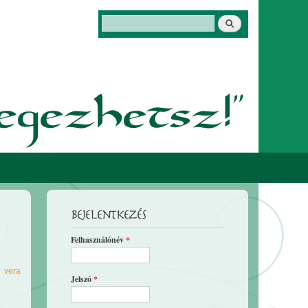
Keresés
Keresés űrlap
Bejelentkezés
Felhasználónév
*
0
vera
Jelszó
*