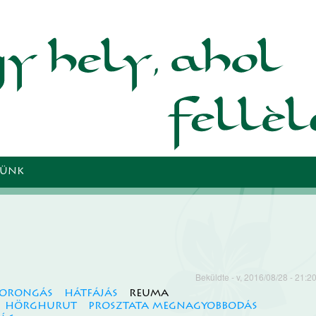
Ugrás a
tartalomra
TÜNK
Beküldte
- v, 2016/08/28 - 21:2
zorongás
hátfájás
reuma
hörghurut
prosztata megnagyobbodás