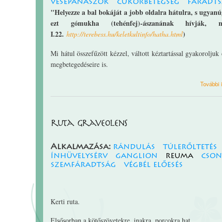
vesepanaszok
cukorbetegség
fáradt
"Helyezze a bal bokáját a jobb oldalra hátulra, s ugyanú
ezt gómukha (tehénfej)-ászanának hívják,
I.22.
)
http://terebess.hu/keletkultinfo/hatha.html
Mi hátul összefűzött kézzel, váltott kéztartással gyakorolju
megbetegedéseire is.
További 
ruta graveolens
Alkalmazása:
rándulás
túlerőltetés
ínhüvelysérv
ganglion
reuma
cson
szemfáradtság
végbél előesés
Kerti ruta.
Elsősorban a kötőszövetekre, inakra, porcokra hat.