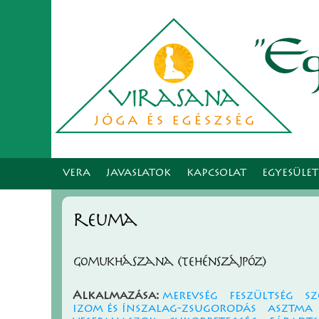
VERA
JAVASLATOK
KAPCSOLAT
EGYESÜLE
reuma
Gomukhászana (tehénszájpóz)
Alkalmazása:
merevség
feszültség
s
izom és ínszalag-zsugorodás
asztma