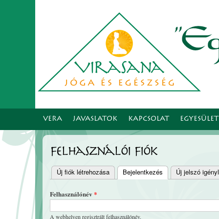
VERA
JAVASLATOK
KAPCSOLAT
EGYESÜLE
Felhasználói fiók
Új fiók létrehozása
Bejelentkezés
(aktív fül)
Új jelszó igény
Elsődleges fülek
Felhasználónév
*
A webhelyen regisztrált felhasználónév.