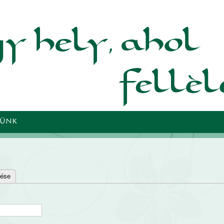
Ugrás a
tartalomra
TÜNK
lése