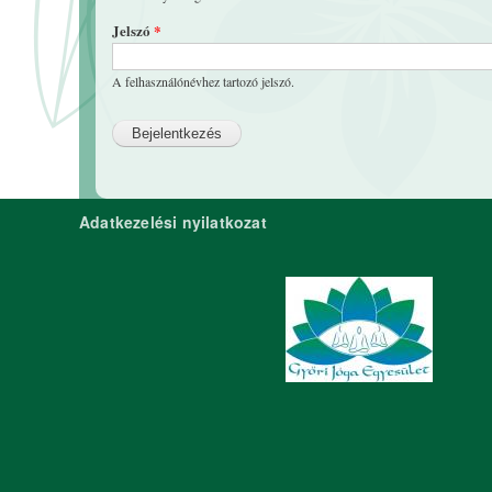
Jelszó
*
A felhasználónévhez tartozó jelszó.
Adatkezelési nyilatkozat