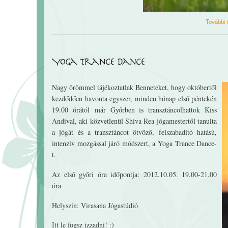
További 
Yoga Trance Dance
Nagy örömmel tájékoztatlak Benneteket, hogy októbertől
kezdődően havonta egyszer, minden hónap első péntekén
19.00 órától már Győrben is transztáncolhattok Kiss
Andival, aki közvetlenül Shiva Rea jógamestertől tanulta
a jógát és a transztáncot ötvöző, felszabadító hatású,
intenzív mozgással járó módszert, a Yoga Trance Dance-
t.
Az első győri óra időpontja: 2012.10.05. 19.00-21.00
óra
Helyszín: Virasana Jógastúdió
Itt le fogsz izzadni! :)