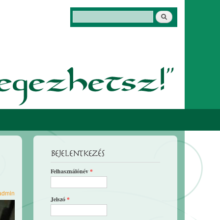
Keresés
Keresés űrlap
Bejelentkezés
Felhasználónév
*
admin
Jelszó
*