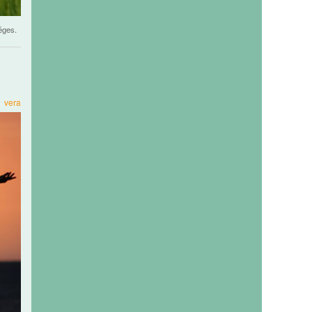
éges.
9
vera