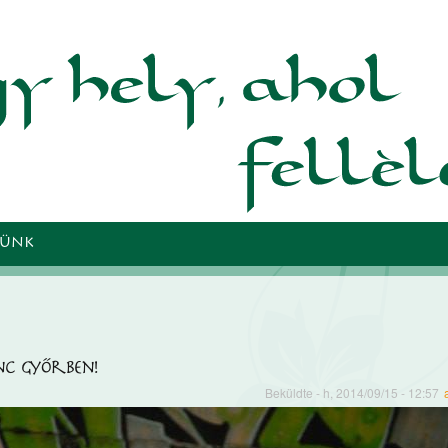
Ugrás a
tartalomra
TÜNK
c Győrben!
Beküldte
- h, 2014/09/15 - 12:57