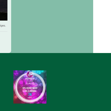
éges.