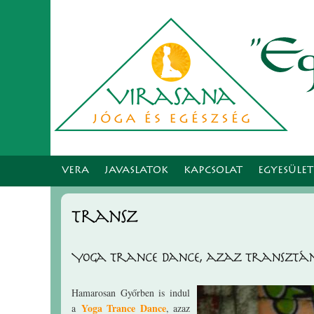
VERA
JAVASLATOK
KAPCSOLAT
EGYESÜLE
transz
Yoga Trance Dance, azaz Transztán
Hamarosan Győrben is indul
Yoga Trance Dance
a
, azaz