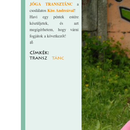
JÓGA TRANSZTÁNC
a
Kiss Andreával
csodálatos
!
Havi egy péntek estére
készüljetek, és azt
megígérhetem, hogy várni
fogjátok a következőt!
ॐ
Címkék:
transz
tánc