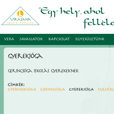
Ugr
tar
VERA
JAVASLATOK
KAPCSOLAT
EGYESÜLETÜNK
gyerekjóga
Gerincjóga iskolás gyerekeknek
Címkék:
gyermekjóga
gerincjóga
gyerekjóga
sulijó