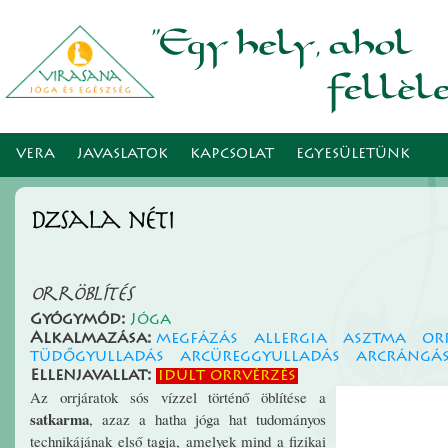
Ugr
tar
VERA
JAVASLATOK
KAPCSOLAT
EGYESÜLETÜNK
Dzsala néti
Orröblítés
Gyógymód:
Jóga
Alkalmazása:
megfázás
allergia
asztma
or
tüdőgyulladás
arcüreggyulladás
arcrángá
Ellenjavallat:
idült orrvérzés
Az orrjáratok sós vízzel történő öblítése a
satkarma
, azaz a hatha jóga hat tudományos
technikájának első tagja, amelyek mind a fizikai