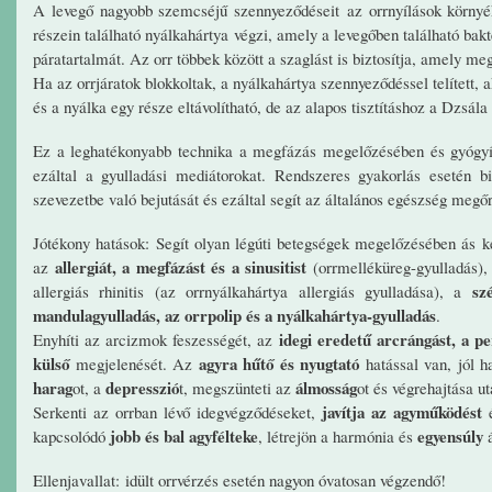
A levegő nagyobb szemcséjű szennyeződéseit az orrnyílások környék
részein található nyálkahártya végzi, amely a levegőben található bakt
páratartalmát. Az orr többek között a szaglást is biztosítja, amely m
Ha az orrjáratok blokkoltak, a nyálkahártya szennyeződéssel telített,
és a nyálka egy része eltávolítható, de az alapos tisztításhoz a Dzsála 
Ez a leghatékonyabb technika a megfázás megelőzésében és gyógyítá
ezáltal a gyulladási mediátorokat. Rendszeres gyakorlás esetén b
szevezetbe való bejutását és ezáltal segít az általános egészség megő
Jótékony hatások:
Segít olyan légúti betegségek megelőzésében ás 
allergiát, a megfázást és a sinusitist
az
(orrmelléküreg-gyulladás)
sz
allergiás rhinitis (az orrnyálkahártya allergiás gyulladása), a
mandulagyulladás, az orrpolip és a nyálkahártya-gyulladás
.
idegi eredetű arcrángást, a pe
Enyhíti az arcizmok feszességét, az
külső
agyra hűtő és nyugtató
megjelenését. Az
hatással van, jól 
harag
depresszió
álmosság
ot, a
t, megszünteti az
ot és végrehajtása u
javítja az agyműködést
Serkenti az orrban lévő idegvégződéseket,
é
jobb és bal agyfélteke
egyensúly
kapcsolódó
, létrejön a harmónia és
á
Ellenjavallat:
idült orrvérzés esetén nagyon óvatosan végzendő!