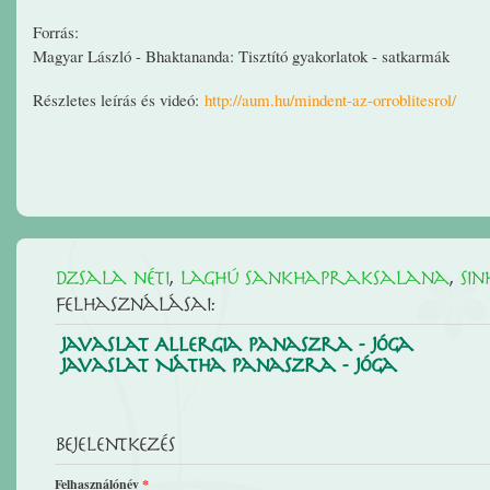
Forrás:
Magyar László - Bhaktananda: Tisztító gyakorlatok - satkarmák
Részletes leírás és videó:
http://aum.hu/mindent-az-orroblitesrol/
Dzsala néti
,
Laghú sankhapraksalana
,
Si
felhasználásai:
Javaslat Allergia panaszra - Jóga
Javaslat Nátha panaszra - Jóga
Bejelentkezés
Felhasználónév
*