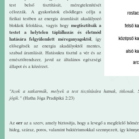
test belső tisztítását, méregtelenítését
célozzák.
A gyakorlatok elsődleges célja a
fizikai testben az energia áramlását akadályozó
megtisztítsák a
blokkok feloldása, vagyis hogy
testet a helytelen táplálkozás és életmód
hatására felgyülemlett méreganyagoktól
, így
elősegítsék az energia akadályoktól mentes,
szabad áramlását. Hatásukra tisztul a vér és az
emésztőrendszer, javul az általános egészségi
állapot és a közérzet.
"Azok a satkarmák, melyek a test tisztítására hatnak, titkosak.
jógik."
(Hatha Jóga Pradípiká 2:23)
orr
Az
az a szerv, amely biztosítja, hogy a levegő a megfelelő hőmér
hideg, száraz, poros, valamint baktériumokkal szennyezett, így könnyen