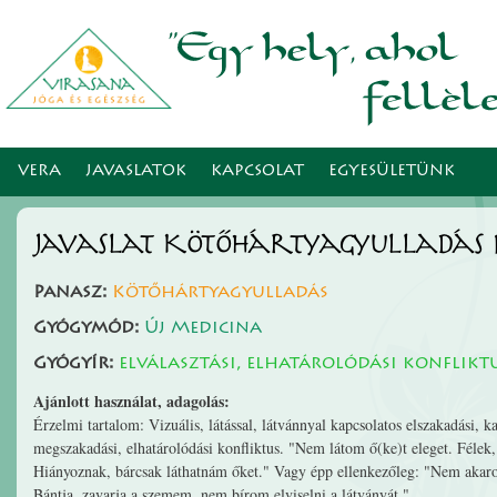
Ugr
tar
VERA
JAVASLATOK
KAPCSOLAT
EGYESÜLETÜNK
Javaslat Kötőhártyagyulladás 
Panasz:
Kötőhártyagyulladás
Gyógymód:
Új Medicina
Gyógyír:
elválasztási, elhatárolódási konflik
Ajánlott használat, adagolás:
Érzelmi tartalom: Vizuális, látással, látvánnyal kapcsolatos elszakadási, k
megszakadási, elhatárolódási konfliktus. "Nem látom ő(ke)t eleget. Félek
Hiányoznak, bárcsak láthatnám őket." Vagy épp ellenkezőleg: "Nem akar
Bántja, zavarja a szemem, nem bírom elviselni a látványát."