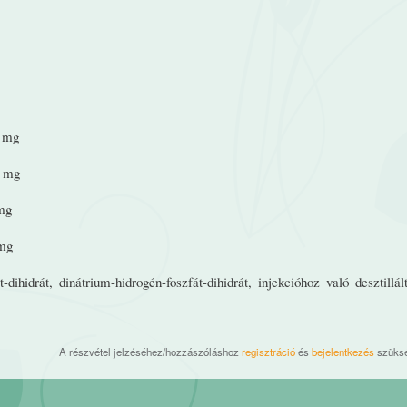
mg
 mg
mg
mg
dihidrát, dinátrium-hidrogén-foszfát-dihidrát, injekcióhoz való desztillál
A részvétel jelzéséhez/hozzászóláshoz
regisztráció
és
bejelentkezés
szüks