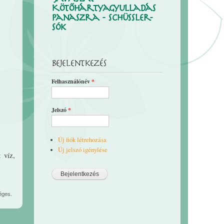
Kötőhártyagyulladás
panaszra - Schüssler-
sók
Bejelentkezés
Felhasználónév
*
Jelszó
*
Új fiók létrehozása
Új jelszó igénylése
t víz,
éges.