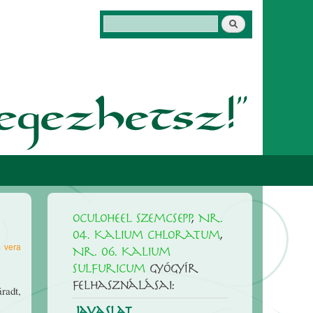
Keresés
Keresés űrlap
Oculoheel szemcsepp
,
Nr.
04. Kalium chloratum
,
4
vera
Nr. 06. Kalium
sulfuricum
gyógyír
felhasználásai:
áradt,
Javaslat