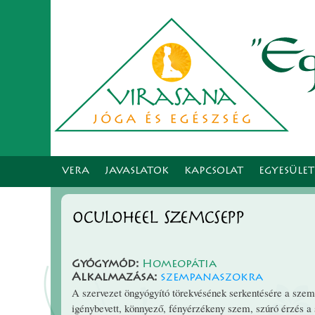
VERA
JAVASLATOK
KAPCSOLAT
EGYESÜLE
Oculoheel szemcsepp
Gyógymód:
Homeopátia
Alkalmazása:
szempanaszokra
A szervezet öngyógyító törekvésének serkentésére a szem i
igénybe­vett, könnyező, fény­ér­zé­keny szem, szúró érzés 