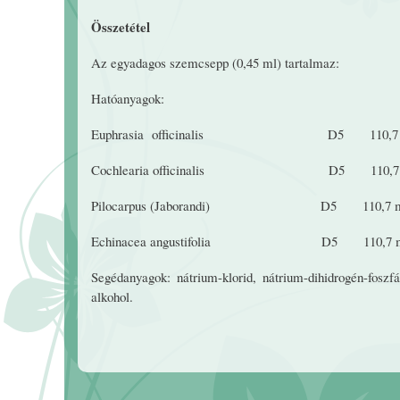
Összetétel
Az egyadagos szemcsepp (0,45 ml) tartalmaz:
Hatóanyagok:
Euphrasia officinalis D5 110,7 
Cochlearia officinalis D5 110,7
Pilocarpus (Jaborandi) D5 110,7 
Echinacea angustifolia D5 110,7 
Segédanyagok: nátrium-klorid, nátrium-dihidrogén-foszfát-
alkohol.