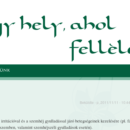
Ugrás a
tartalomra
TÜNK
Beküldte
- p, 2011/11/11 - 10:4
rritációval és a szemhéj gyulladással járó betegségeinek kezelésére (pl. f
a szemben, valamint szem­héjszéli gyulladások esetén).