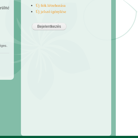
Új fiók létrehozása
rültté
Új jelszó igénylése
éges.