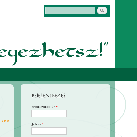
Keresés
Keresés űrlap
Bejelentkezés
Felhasználónév
*
3
vera
Jelszó
*