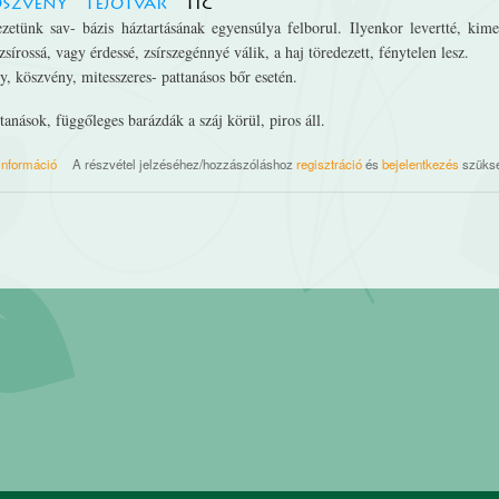
szvény
tejótvar
tic
etünk sav- bázis háztartásának egyensúlya felborul. Ilyenkor levertté, kime
írossá, vagy érdessé, zsírszegénnyé válik, a haj töredezett, fénytelen lesz.
 köszvény, mitesszeres- pattanásos bőr esetén.
tanások, függőleges barázdák a száj körül, piros áll.
Nr. 09. Natrium phosphoricum tartalommal kapcsolatosan
információ
A részvétel jelzéséhez/hozzászóláshoz
regisztráció
és
bejelentkezés
szüks