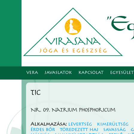
VERA
JAVASLATOK
KAPCSOLAT
EGYESÜLE
tic
Nr. 09. Natrium phosphoricum
Alkalmazása:
levertség
kimerültség
érdes bőr
töredezett haj
savasság
g