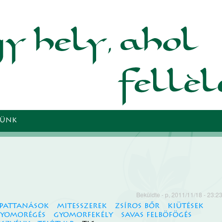
Ugrás a
tartalomra
TÜNK
Beküldte
- p, 2011/11/18 - 23:2
pattanások
mitesszerek
zsíros bőr
kiütések
yomorégés
gyomorfekély
savas felböfögés