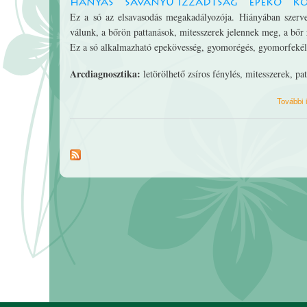
hányás
savanyú izzadtság
epekő
kö
Ez a só az elsavasodás megakadályozója. Hiányában szervez
válunk, a bőrön pattanások, mitesszerek jelennek meg, a bőr zs
Ez a só alkalmazható epekövesség, gyomorégés, gyomorfekély,
Arcdiagnosztika:
letörölhető zsíros fénylés, mitesszerek, pat
További 