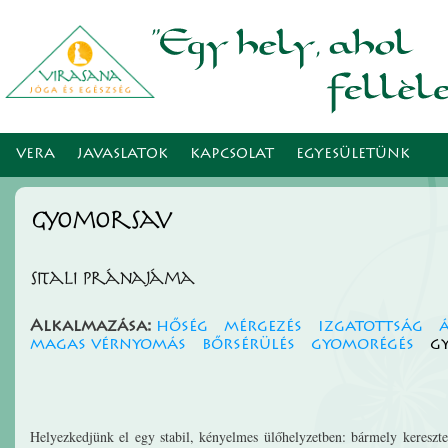
Ugr
tar
VERA
JAVASLATOK
KAPCSOLAT
EGYESÜLETÜNK
gyomorsav
Sitali pránajáma
Alkalmazása:
hőség
mérgezés
izgatottság
magas vérnyomás
bőrsérülés
gyomorégés
g
Helyezkedjünk el egy stabil, kényelmes ülőhelyzetben: bármely keresztez