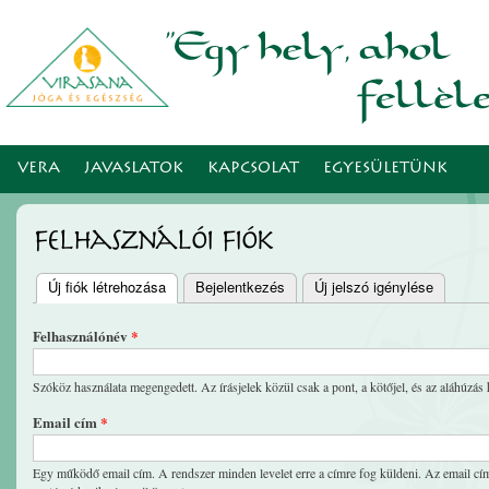
Ugr
tar
VERA
JAVASLATOK
KAPCSOLAT
EGYESÜLETÜNK
Felhasználói fiók
Új fiók létrehozása
(aktív fül)
Bejelentkezés
Új jelszó igénylése
Elsődleges fülek
Felhasználónév
*
Szóköz használata megengedett. Az írásjelek közül csak a pont, a kötőjel, és az aláhúzás 
Email cím
*
Egy működő email cím. A rendszer minden levelet erre a címre fog küldeni. Az email cím 