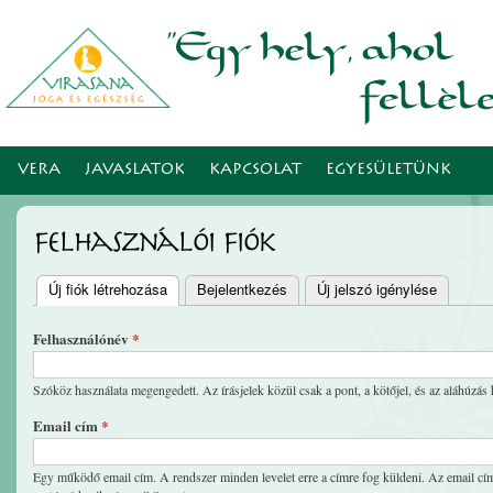
Ugr
tar
VERA
JAVASLATOK
KAPCSOLAT
EGYESÜLETÜNK
Felhasználói fiók
Új fiók létrehozása
(aktív fül)
Bejelentkezés
Új jelszó igénylése
Elsődleges fülek
Felhasználónév
*
Szóköz használata megengedett. Az írásjelek közül csak a pont, a kötőjel, és az aláhúzás 
Email cím
*
Egy működő email cím. A rendszer minden levelet erre a címre fog küldeni. Az email cím 