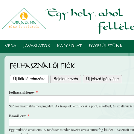
Ugr
tar
VERA
JAVASLATOK
KAPCSOLAT
EGYESÜLETÜNK
Felhasználói fiók
Új fiók létrehozása
(aktív fül)
Bejelentkezés
Új jelszó igénylése
Elsődleges fülek
Felhasználónév
*
Szóköz használata megengedett. Az írásjelek közül csak a pont, a kötőjel, és az aláhúzás 
Email cím
*
Egy működő email cím. A rendszer minden levelet erre a címre fog küldeni. Az email cím 