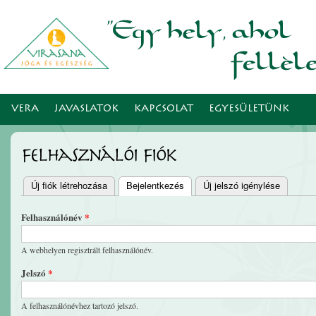
Ugr
tar
VERA
JAVASLATOK
KAPCSOLAT
EGYESÜLETÜNK
Felhasználói fiók
Új fiók létrehozása
Bejelentkezés
(aktív fül)
Új jelszó igénylése
Elsődleges fülek
Felhasználónév
*
A webhelyen regisztrált felhasználónév.
Jelszó
*
A felhasználónévhez tartozó jelszó.