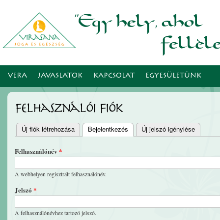
Ugr
tar
VERA
JAVASLATOK
KAPCSOLAT
EGYESÜLETÜNK
Felhasználói fiók
Új fiók létrehozása
Bejelentkezés
(aktív fül)
Új jelszó igénylése
Elsődleges fülek
Felhasználónév
*
A webhelyen regisztrált felhasználónév.
Jelszó
*
A felhasználónévhez tartozó jelszó.